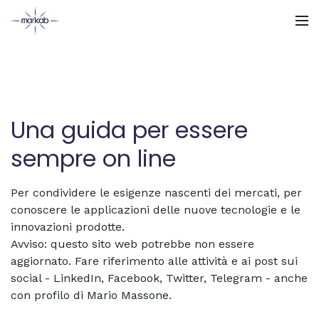
Home
Tavoli CMMC
Una guida per essere
Premi Club CMMC 2021
sempre on line
Riconoscimenti CMMC
Per condividere le esigenze nascenti dei mercati, per
conoscere le applicazioni delle nuove tecnologie e le
Settimana CMMC
innovazioni prodotte.
Avviso: questo sito web potrebbe non essere
AI & CMMC
aggiornato. Fare riferimento alle attività e ai post sui
social - LinkedIn, Facebook, Twitter, Telegram - anche
con profilo di Mario Massone.
Video CMMC