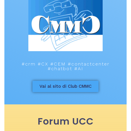
#crm #CX #CEM #contactcenter
#chatbot #AI
Vai al sito di Club CMMC
Forum UCC